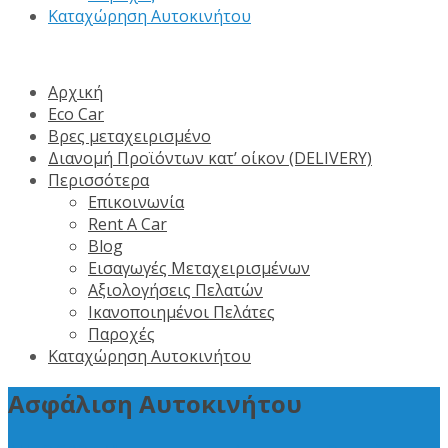
Καταχώρηση Αυτοκινήτου
Αρχική
Eco Car
Βρες μεταχειρισμένο
Διανομή Προϊόντων κατ’ οίκον (DELIVERY)
Περισσότερα
Επικοινωνία
Rent A Car
Blog
Εισαγωγές Μεταχειρισμένων
Αξιολογήσεις Πελατών
Ικανοποιημένοι Πελάτες
Παροχές
Καταχώρηση Αυτοκινήτου
Ασφάλιση Αυτοκινήτου