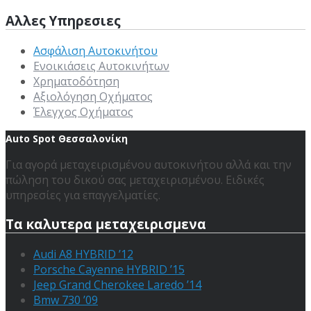
Αλλες Υπηρεσιες
Ασφάλιση Αυτοκινήτου
Ενοικιάσεις Αυτοκινήτων
Χρηματοδότηση
Αξιολόγηση Οχήματος
Έλεγχος Οχήματος
Auto Spot Θεσσαλονίκη
Για αγορά μεταχειρισμένου αυτοκινήτου αλλά και την
πώληση του δικού σας μεταχειρισμένου. Ειδικές
υπηρεσίες για επαγγελματίες.
Τα καλυτερα μεταχειρισμενα
Audi A8 HYBRID ’12
Porsche Cayenne HYBRID ’15
Jeep Grand Cherokee Laredo ’14
Bmw 730 ’09