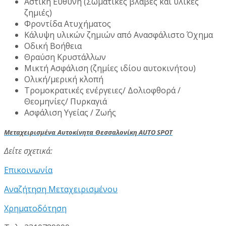
Αστική Ευθύνη (Σωματικές βλάβες και υλικές
ζημιές)
Φροντίδα Ατυχήματος
Κάλυψη υλικών ζημιών από Ανασφάλιστο Όχημα
Οδική Βοήθεια
Θραύση Κρυστάλλων
Μικτή Ασφάλιση (ζημίες ιδίου αυτοκινήτου)
Ολική/μερική κλοπή
Τρομοκρατικές ενέργειες/ Δολιοφθορά /
Θεομηνίες/ Πυρκαγιά
Ασφάλιση Υγείας / Ζωής
Μεταχειρισμένα
Αυτοκίνητα
Θεσσαλονίκη
AUTO SPOT
Δείτε σχετικά:
Επικοινωνία
Αναζήτηση Μεταχειρισμένου
Χρηματοδότηση