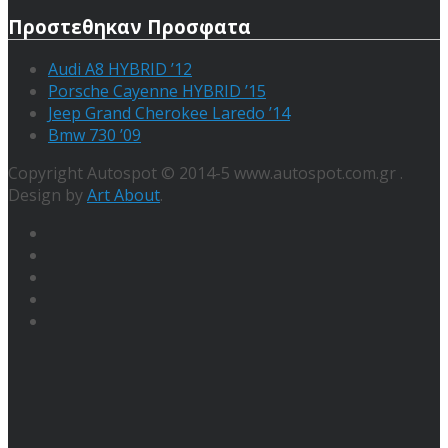
Προστεθηκαν Προσφατα
Audi A8 HYBRID ’12
Porsche Cayenne HYBRID ’15
Jeep Grand Cherokee Laredo ’14
Bmw 730 ’09
Copyright Autospot © 2014-5 www.autospot.com.gr .
Design by
Art About
.