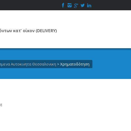
ντων κατ’ οίκον (DELIVERY)
σμενα Αυτοκινητα Θεσσαλονικη
>
Χρηματοδότηση
σε