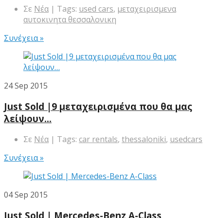
Σε
Νέα
| Tags:
used cars
,
μεταχειρισμενα
αυτοκινητα θεσσαλονικη
Συνέχεια »
24
Sep 2015
Just Sold |9 μεταχειρισμένα που θα μας
λείψουν…
Σε
Νέα
| Tags:
car rentals
,
thessaloniki
,
usedcars
Συνέχεια »
04
Sep 2015
Just Sold | Mercedes-Benz A-Class