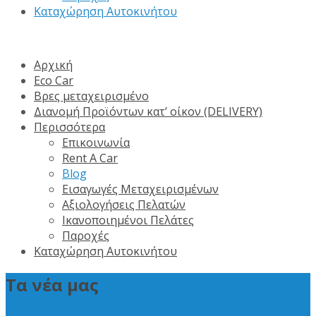
Καταχώρηση Αυτοκινήτου
Αρχική
Eco Car
Βρες μεταχειρισμένο
Διανομή Προϊόντων κατ’ οίκον (DELIVERY)
Περισσότερα
Επικοινωνία
Rent A Car
Blog
Εισαγωγές Μεταχειρισμένων
Αξιολογήσεις Πελατών
Ικανοποιημένοι Πελάτες
Παροχές
Καταχώρηση Αυτοκινήτου
Τα νέα μας