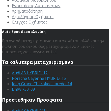
Ασφάλιση Αυτοκινήτου
Ενοικιάσεις Αυτοκινήτων
Χρηματοδότηση
Αξιολόγηση Οχήματος
Έλεγχος Οχήματος
Auto Spot Θεσσαλονίκη
Για αγορά μεταχειρισμένου αυτοκινήτου αλλά και την
πώληση του δικού σας μεταχειρισμένου. Ειδικές
υπηρεσίες για επαγγελματίες.
Τα καλυτερα μεταχειρισμενα
Audi A8 HYBRID ’12
Porsche Cayenne HYBRID ’15
Jeep Grand Cherokee Laredo ’14
Bmw 730 ’09
Προστεθηκαν Προσφατα
Audi A8 HYBRID ’12