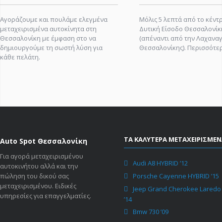
Αγοράζουμε και πουλάμε ελεγμένα
Μόλις 5 λεπτά από το κέντρ
μεταχειρισμένα αυτοκίνητα στη
Δυτική Είσοδο Θεσσαλονίκ
Θεσσαλονίκη με έμφαση στο να
(απέναντι από την Λαχανα
δημιουργούμε τη σωστή λύση για
Θεσσαλονίκης).
Περισσότερ
κάθε πελάτη.
ΤΑ ΚΑΛΥΤΕΡΑ ΜΕΤΑΧΕΙΡΙΣΜΕΝ
Auto Spot Θεσσαλονίκη
Για αγορά μεταχειρισμένου
Audi A8 HYBRID ’12
αυτοκινήτου αλλά και την
πώληση του δικού σας
Porsche Cayenne HYBRID ’15
μεταχειρισμένου. Ειδικές
Jeep Grand Cherokee Laredo
υπηρεσίες για επαγγελματίες.
’14
Bmw 730 ’09