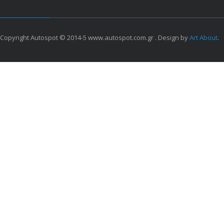
Copyright Autospot © 2014-5 www.autospot.com.gr . Design by
Art About
.