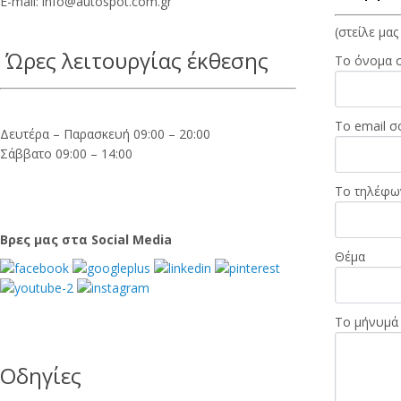
Ε-mail: info@autospot.com.gr
(στείλε μα
Ώρες λειτουργίας έκθεσης
Το όνομα 
Το email σ
Δευτέρα – Παρασκευή 09:00 – 20:00
Σάββατο 09:00 – 14:00
Το τηλέφω
Βρες μας στα Social Media
Θέμα
Το μήνυμά
Οδηγίες