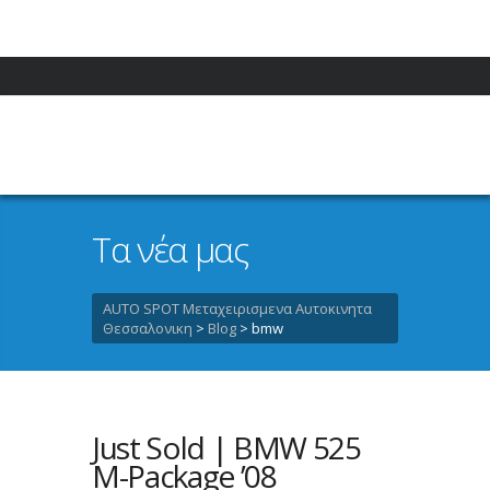
Τα νέα μας
AUTO SPOT Μεταχειρισμενα Αυτοκινητα
Θεσσαλονικη
>
Blog
>
bmw
Just Sold | BMW 525
M-Package ’08