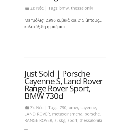
Σε
Νέα
| Tags:
bmw
,
thessaloniki
Με “μόλις” 2.996 κυβικά και 215 ίππους…
καλοτάξιδη η μπέμπα!
Just Sold | Porsche
Cayenne S, Land Rover
Range Rover Sport,
BMW 730d
Σε
Νέα
| Tags:
730
,
bmw
,
cayenne
,
LAND ROVER
,
metaxeirismena
,
porsche
,
RANGE ROVER
,
s
,
skg
,
sport
,
thessaloniki