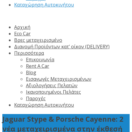
Καταχώρηση Αυτοκινήτου
Αρχική
Eco Car
Βρες μεταχειρισμένο
Διανομή Προϊόντων κατ’ οίκον (DELIVERY)
Περισσότερα
Επικοινωνία
Rent A Car
Blog
Εισαγωγές Μεταχειρισμένων
Αξιολογήσεις Πελατών
Ικανοποιημένοι Πελάτες
Παροχές
Καταχώρηση Αυτοκινήτου
Jaguar Stype & Porsche Cayenne: 2
νέα μεταχειρισμένα στην έκθεσή