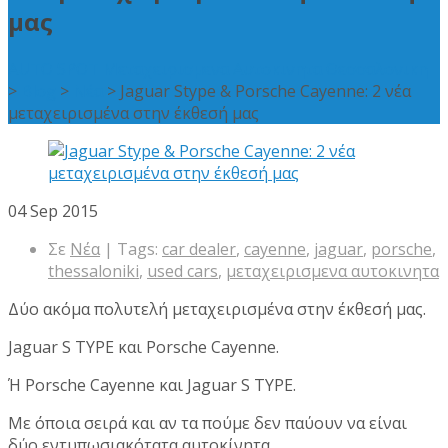
μας
AUTO SPOT Μεταχειρισμενα Αυτοκινητα Θεσσαλονικη
>
Blog
>
Νέα
>
Jaguar Stype & Porsche Cayenne: 2 νέα
μεταχειρισμένα στην έκθεσή μας
04
Sep 2015
Σε
Νέα
| Tags:
car dealer
,
cayenne
,
jaguar
,
porsche
,
thessaloniki
,
used cars
,
μεταχειρισμενα αυτοκινητα
Δύο ακόμα πολυτελή μεταχειρισμένα στην έκθεσή μας.
Jaguar S TYPE και Porsche Cayenne.
Ή Porsche Cayenne και Jaguar S TYPE.
Με όποια σειρά και αν τα πούμε δεν παύουν να είναι
δύο εντυπωσιακότατα αυτοκίνητα