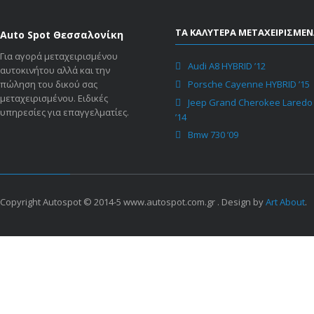
ΤΑ ΚΑΛΥΤΕΡΑ ΜΕΤΑΧΕΙΡΙΣΜΕΝ
Auto Spot Θεσσαλονίκη
Για αγορά μεταχειρισμένου
Audi A8 HYBRID ’12
αυτοκινήτου αλλά και την
πώληση του δικού σας
Porsche Cayenne HYBRID ’15
μεταχειρισμένου. Ειδικές
Jeep Grand Cherokee Laredo
υπηρεσίες για επαγγελματίες.
’14
Bmw 730 ’09
Copyright Autospot © 2014-5 www.autospot.com.gr . Design by
Art About
.