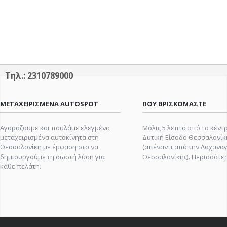
Τηλ.: 2310789000
ΜΕΤΑΧΕΙΡΙΣΜΕΝΑ AUTOSPOT
ΠΟΥ ΒΡΙΣΚΟΜΑΣΤΕ
Αγοράζουμε και πουλάμε ελεγμένα
Μόλις 5 λεπτά από το κέντρ
μεταχειρισμένα αυτοκίνητα στη
Δυτική Είσοδο Θεσσαλονίκ
Θεσσαλονίκη με έμφαση στο να
(απέναντι από την Λαχανα
δημιουργούμε τη σωστή λύση για
Θεσσαλονίκης).
Περισσότερ
κάθε πελάτη.