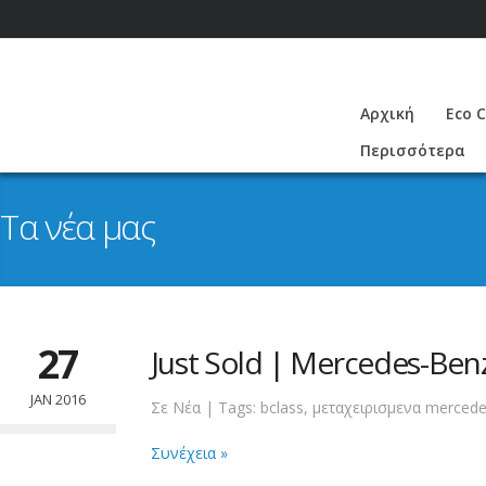
Αρχική
Eco 
Περισσότερα
Τα νέα μας
27
Just Sold | Mercedes-Benz
JAN 2016
Σε
Νέα
| Tags:
bclass
,
μεταχειρισμενα merced
Συνέχεια »