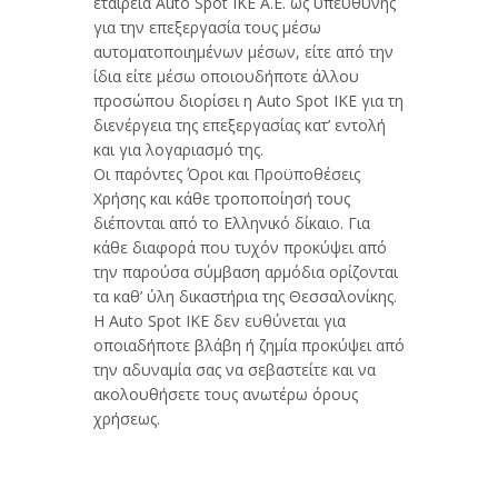
εταιρεία Auto Spot IKE Α.Ε. ως υπεύθυνης
για την επεξεργασία τους μέσω
αυτοματοποιημένων μέσων, είτε από την
ίδια είτε μέσω οποιουδήποτε άλλου
προσώπου διορίσει η Auto Spot IKE για τη
διενέργεια της επεξεργασίας κατ’ εντολή
και για λογαριασμό της.
Οι παρόντες Όροι και Προϋποθέσεις
Χρήσης και κάθε τροποποίησή τους
διέπονται από το Ελληνικό δίκαιο. Για
κάθε διαφορά που τυχόν προκύψει από
την παρούσα σύμβαση αρμόδια ορίζονται
τα καθ’ ύλη δικαστήρια της Θεσσαλονίκης.
Η Auto Spot IKE δεν ευθύνεται για
οποιαδήποτε βλάβη ή ζημία προκύψει από
την αδυναμία σας να σεβαστείτε και να
ακολουθήσετε τους ανωτέρω όρους
χρήσεως.