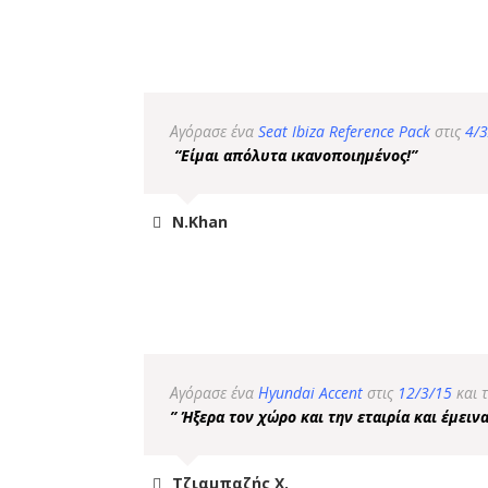
Αγόρασε ένα
Seat Ibiza Reference Pack
στις
4/3
“Είμαι απόλυτα ικανοποιημένος!”
N.Khan
Αγόρασε ένα
Ηyundai Accent
στις
12/3/15
και 
” Ήξερα τον χώρο και την εταιρία και έμει
Τζιαμπαζής Χ.