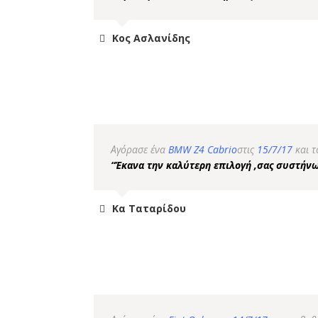
Κος Ασλανίδης
Αγόρασε ένα
BMW Z4 Cabrio
στις
15/7/17
και 
“Έκανα την καλύτερη επιλογή ,σας συστήν
Κα Ταταρίδου