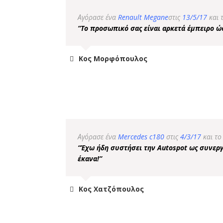
Αγόρασε ένα
Renault Megane
στις
13/5/17
και 
“Το προσωπικό σας είναι αρκετά έμπειρο ώσ
Κος Μορφόπουλος
Αγόρασε ένα
Mercedes c180
στις
4/3/17
και τ
“Έχω ήδη συστήσει την Autospot ως συνεργ
έκανα!”
Κος Χατζόπουλος