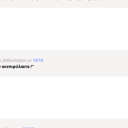
το βαθμολόγησε με
10/10
ω ανεπιφύλακτα !”