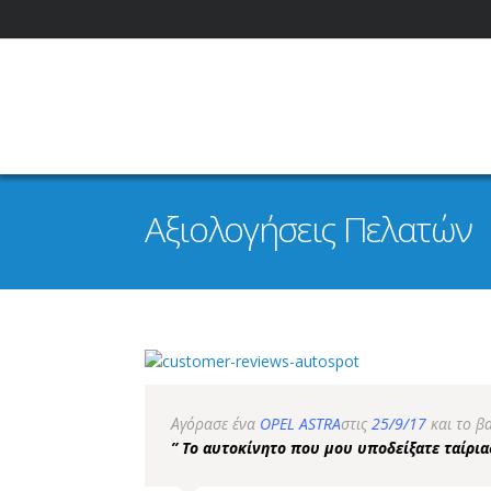
Αξιολογήσεις Πελατών
Αγόρασε ένα
OPEL ASTRA
στις
25/9/17
και το β
” Το αυτοκίνητο που μου υποδείξατε ταίρια