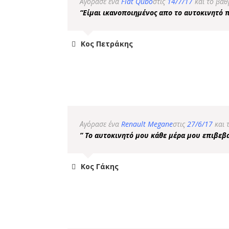
Αγόρασε ένα
Fiat Qubo
στις
14/7/17
και το βα
“Είμαι ικανοποιημένος απο το αυτοκινητό
Κος Πετράκης
Αγόρασε ένα
Renault Megane
στις
27/6/17
και 
” Το αυτοκινητό μου κάθε μέρα μου επιβεβ
Κος Γάκης